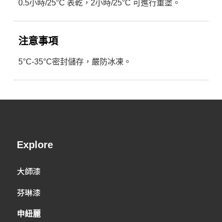
0.5小時/25°C 表乾，2小時/25°C 可進行重塗。
注意事項
5°C-35°C密封儲存，嚴防冰凍。
Explore
大師漆
芬琳漆
申紐麗