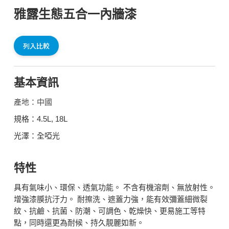
雅露生態五合一內牆漆
列入比較
基本資訊
產地：中國
規格：4.5L, 18L
光澤：全啞光
特性
具有氣味小、環保、透氣功能。 不含有機溶劑、無放射性。
增強漆膜抗汙力。 耐擦洗、遮蓋力強，能有效彌蓋細微裂
紋、抗鹼、抗菌、防潮、可調色、乾燥快、更易施工等特
點，同時還更為耐候、持久靚麗如新。