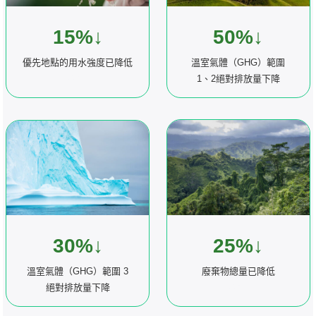
50%↓
15%↓
溫室氣體（GHG）範圍
優先地點的用水強度已降低
1、2絕對排放量下降
換行
30%↓
25%↓
溫室氣體（GHG）範圍 3
廢棄物總量已降低
絕對排放量下降
換行