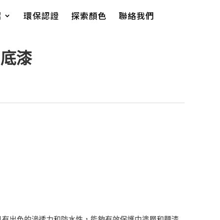
紹
環保認證
探索顏色
聯絡我們
閉底漆
具有出色的滲透力和防水性，能夠有效保護中塗層和麵漆