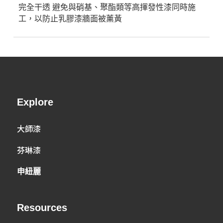
完全干透 避免與硝基、聚酯類等高揮發性漆同時施
工，以防止乳膠漆牆面被薰黃
Explore
大師漆
芬琳漆
申紐麗
Resources