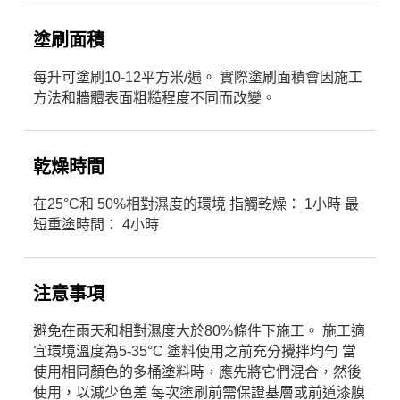
塗刷面積
每升可塗刷10-12平方米/遍。 實際塗刷面積會因施工
方法和牆體表面粗糙程度不同而改變。
乾燥時間
在25°C和 50%相對濕度的環境 指觸乾燥： 1小時 最
短重塗時間： 4小時
注意事項
避免在雨天和相對濕度大於80%條件下施工。 施工適
宜環境溫度為5-35°C 塗料使用之前充分攪拌均勻 當
使用相同顏色的多桶塗料時，應先將它們混合，然後
使用，以減少色差 每次塗刷前需保證基層或前道漆膜