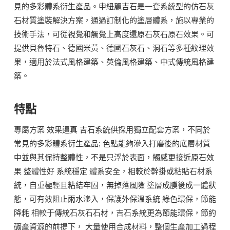
見的多彩體系衍生產品。申紐麗吉石是一套系統型的仿石灰
石材質塗裝解決方案，通過訂制化的塗層體系，施以專業的
技術手法，可從視覺和觸覺上高度還原石灰石原石效果。可
提供貝魯特石、德國米黃、德國石灰石、洞石等多種紋理效
果，適用於法式風格建築、英倫風格建築、中式傳統風格建
築。
特點
專屬方案 效果逼真 吉石系統供採用獨立配套方案，不同於
常見的多彩體系衍生產品; 色點能夠滲入打磨後的底層材質
中並與其保持整體性，不是只浮於表面，觸感更接近原石效
果 整體性好 系統穩定 體系安全，相較於幹掛或粘貼石材系
統，自重極輕且粘結牢固，無掉落風險 塗層成膜後成一體狀
態，可有效阻止雨水滲入，保護外保溫系統 綠色環保，節能
降耗 相較于傳統石灰石石材，吉石系統更為節能環保，節約
礦產資源的前提下， 大量使用合成材料，整個生產加工過程