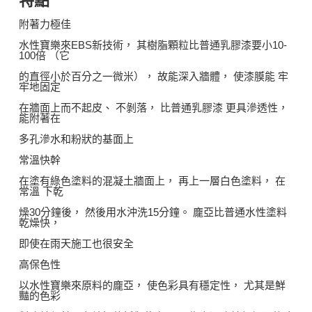
特點
附著力極佳
水性寶樂來EBS新技術， 其樹脂顆粒比普通乳膠漆要小10-
100倍 （它
的直徑小於百分之一微米）， 故能深入牆體， 使漆膜能 牢
牢地固定
在牆面上而不起皮、 不剝落， 比普通乳膠漆 更具滲透性，
能附著在
多孔滲水和粉狀的基面上
常溫快幹
在塗有綠色塗料的混凝土牆面上， 再上一層白色塗料， 在
常溫 下乾
燥30分鐘後， 然後用水沖洗15分鐘。 龐亞比普通水性塗料
乾燥快，
即使在雨天施工也很安全
高保色性
以水性寶樂來原料的龐亞， 使色彩具有穩定性， 尤其是鮮
豔的色彩