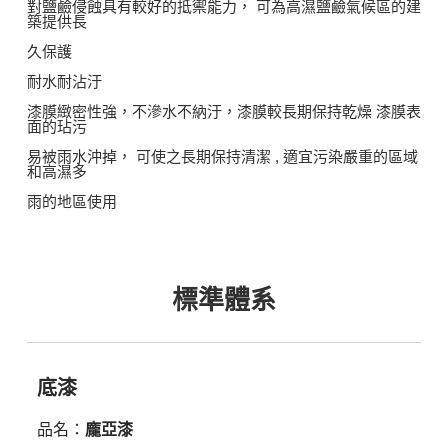
對鹽鹼侵蝕具有較好的抵禦能力， 可為高濕鹽鹼氣候區的建
築提供長
久保護
耐水耐沾汙
漆膜緻密性強，不滲水不納汙，漆膜較長期保持乾燥 漆膜表
面的玷污
易被雨水沖掉， 可使之長期保持清潔 , 適宜污染嚴重的區域
和高濕多
雨的地區使用
標準體系
底漆
品名：
龐亞漆