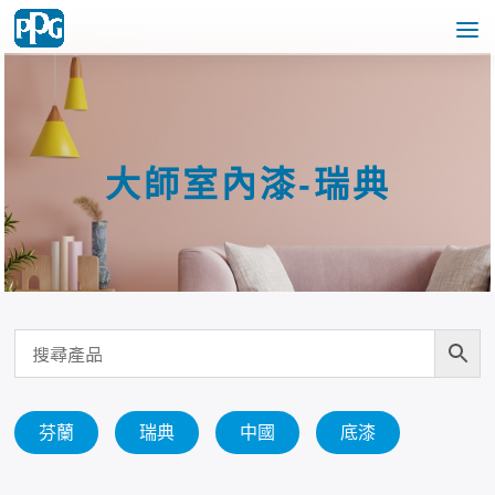
大師室內漆-瑞典
芬蘭
瑞典
中國
底漆