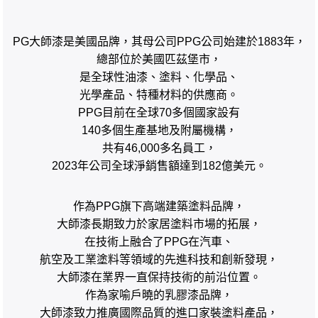
PG
大師漆是美國品牌，其母公司
PPG
公司始建於
1883
年，
總部位於美國匹茲堡市，
是全球性油漆、塗料、化學品、
光學產品、特種材料的供應商。
PPG
目前在全球
70
多個國家設有
140
多個生產基地及附屬機構，
共有
46,000
多名員工，
2023
年公司全球淨銷售額達到
182
億美元。
作為
PPG
旗下高端建築塗料品牌，
大師漆長期致力於家居塗料市場的拓展，
在技術上融合了
PPG
在汽車、
航空及工業塗料等領域的先進科技和創新發現，
大師漆在業界一直保持技術的前沿位置。
作為家喻戶曉的乳膠漆品牌，
大師漆致力推廣國際品質的進口家裝塗料產品，