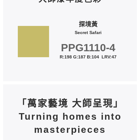
探境黃
Secret Safari
PPG1110-4
R:198 G:187 B:104 LRV:47
「萬家藝境 大師呈現」
Turning homes into
masterpieces